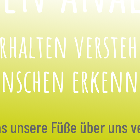
rhalten verste
nschen erken
s unsere Füße über uns v