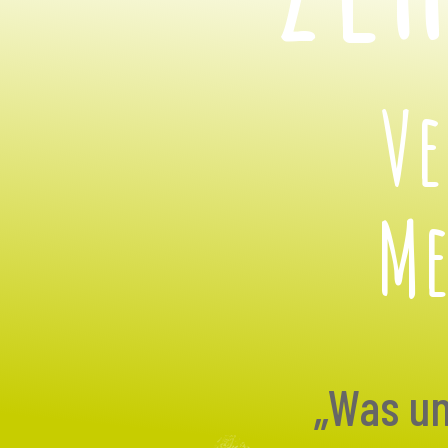
Ve
Me
„Was un