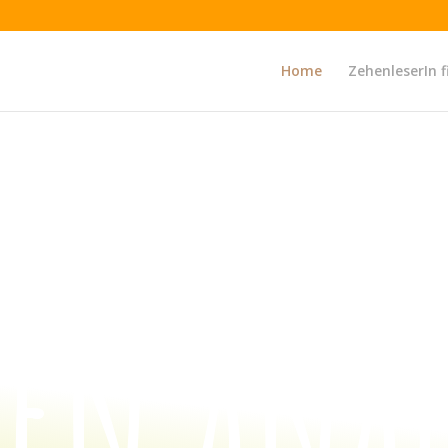
Home
ZehenleserIn 
henleserInnen im deutsch
hen anal