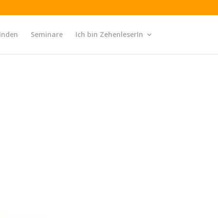
finden
Seminare
Ich bin ZehenleserIn
sprachigen Raum
yse