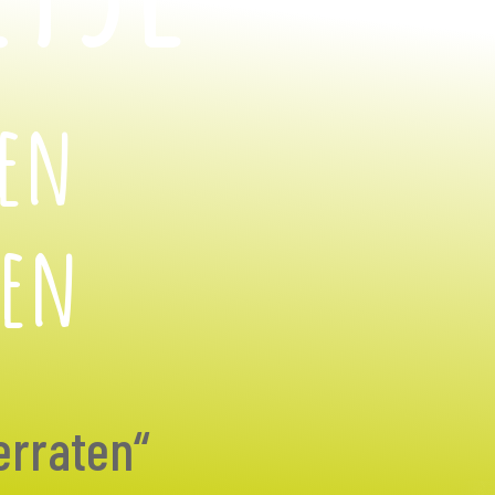
hen
nen
erraten“