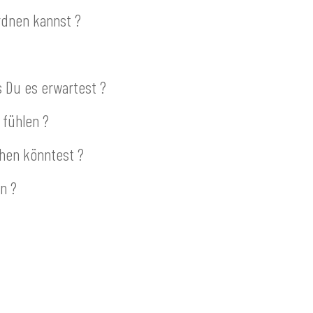
rdnen kannst ?
s Du es erwartest ?
 fühlen ?
ehen könntest ?
n ?